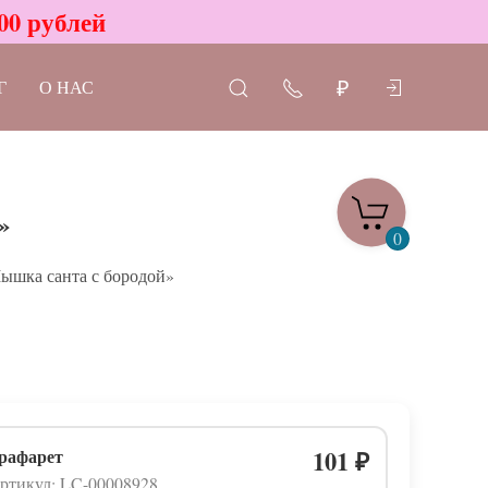
00 рублей
Г
О НАС
₽
»
0
ышка санта с бородой»
рафарет
101
₽
ртикул: LC-00008928