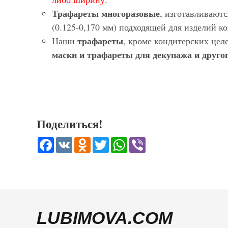
Трафареты многоразовые
, изготавливают
(0.125-0,170 мм) подходящей для изделий 
трафареты
Наши
, кроме кондитерских цел
маски и трафареты для декупажа и другог
Поделиться!
Facebook
VK
Odnoklassniki
Twitter
WhatsApp
Viber
LUBIMOVA.COM