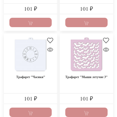
101
101
₽
₽
Трафарет "Часики"
Трафарет "Мыши летучие 3"
101
101
₽
₽