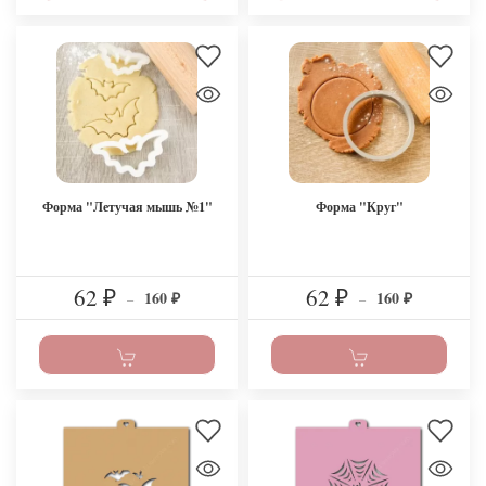
Форма "Летучая мышь №1"
Форма "Круг"
62
62
160
160
₽
–
₽
–
₽
₽