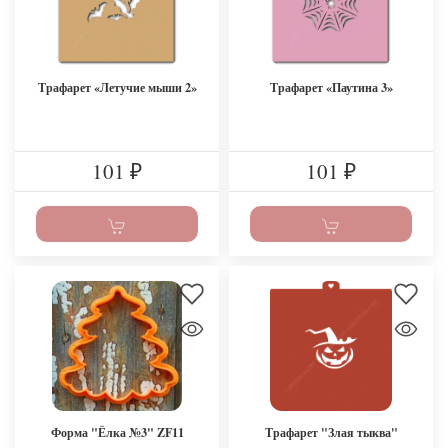
Трафарет «Летучие мыши 2»
Трафарет «Паутина 3»
101
101
₽
₽
Форма "Ёлка №3" ZF11
Трафарет "Злая тыква"