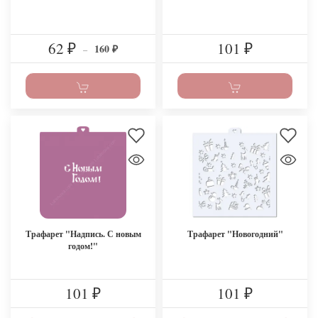
62
101
160
₽
–
₽
₽
Трафарет "Надпись. С новым
Трафарет "Новогодний"
годом!"
101
101
₽
₽