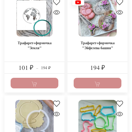
Трафарет+формочка
Трафарет+формочка
"Земля"
"Эйфелева башня"
101
194
194
₽
–
₽
₽