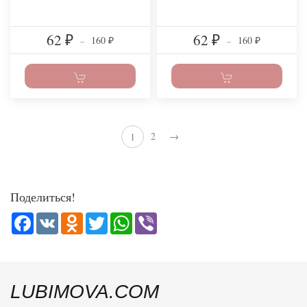
62
62
160
160
₽
–
₽
–
₽
₽
2
→
1
Поделиться!
Facebook
VK
Odnoklassniki
Twitter
WhatsApp
Viber
LUBIMOVA.COM