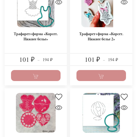
Трафарет+форма «Корсет.
Трафарет+форма «Корсет.
Нижнее белье»
Нижнее белье 2»
101
101
194
194
₽
–
₽
–
₽
₽