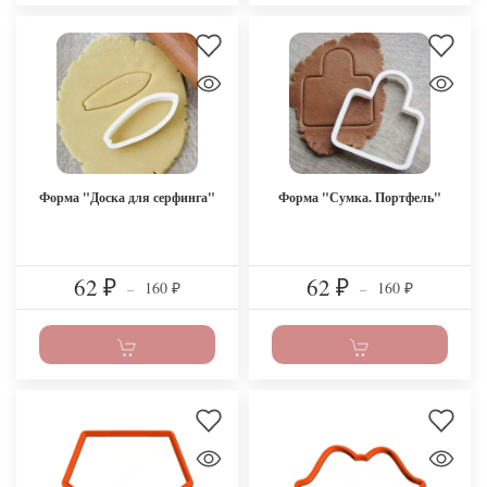
Форма "Доска для серфинга"
Форма "Сумка. Портфель"
62
62
160
160
₽
–
₽
–
₽
₽