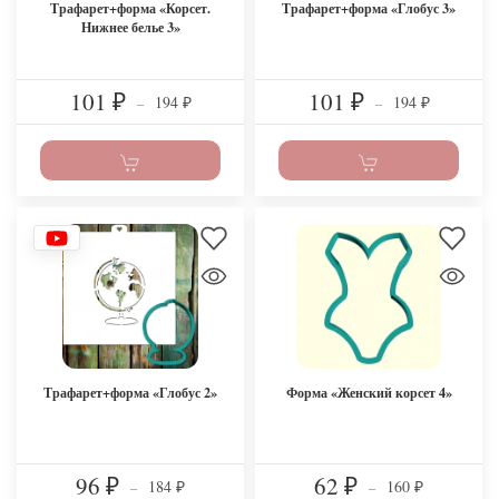
Трафарет+форма «Корсет.
Трафарет+форма «Глобус 3»
Нижнее белье 3»
101
101
194
194
₽
–
₽
–
₽
₽
Трафарет+форма «Глобус 2»
Форма «Женский корсет 4»
96
62
184
160
₽
–
₽
–
₽
₽