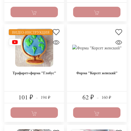
ВИДЕО-ИНСТРУКЦИЯ
Трафарет+форма "Глобус"
Форма "Корсет женский"
101
62
194
160
₽
–
₽
–
₽
₽