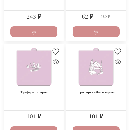
243
62
160
₽
₽
–
₽
Трафарет «Гора»
Трафарет «Лес и горы»
101
101
₽
₽