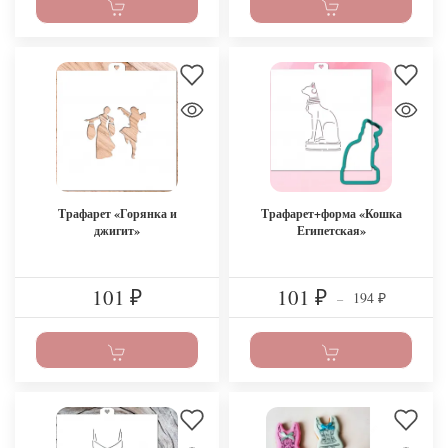
Трафарет «Горянка и
Трафарет+форма «Кошка
джигит»
Египетская»
101
101
194
₽
₽
–
₽