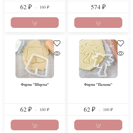
62
574
160
₽
–
₽
₽
Форма "Шорты"
Форма "Пальма"
62
62
160
160
₽
–
₽
–
₽
₽