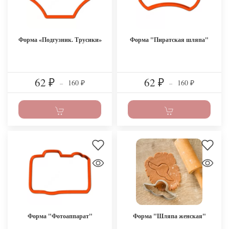
Форма «Подгузник. Трусики»
Форма "Пиратская шляпа"
62
62
160
160
₽
–
₽
–
₽
₽
Форма "Фотоаппарат"
Форма "Шляпа женская"