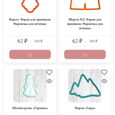
Корсет. Форма для пряников.
Шорты №2. Форма для
Формочка для печенья.
пряников. Формочка для
печенья.
62
62
160
240
₽
–
₽
–
₽
₽
Штамп+резак «Горянка»
Форма «Горы»