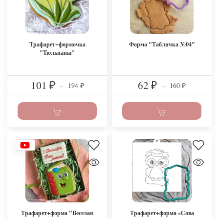
Трафарет+формочка
Форма "Табличка №04"
"Тюльпаны"
101
62
194
160
₽
–
₽
–
₽
₽
Трафарет+форма "Веселая
Трафарет+форма «Сова