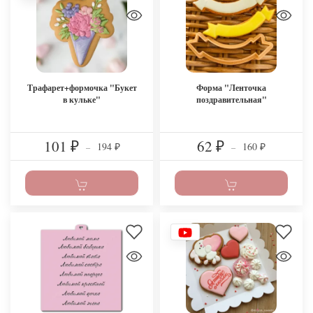
Трафарет+формочка "Букет
Форма "Ленточка
в кульке"
поздравительная"
101
62
194
160
₽
–
₽
–
₽
₽