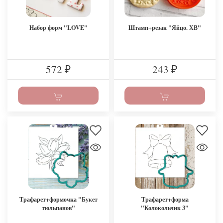
Набор форм "LOVE"
Штамп+резак "Яйцо. ХВ"
572
243
₽
₽
Трафарет+формочка "Букет
Трафарет+форма
тюльпанов"
"Колокольчик 3"