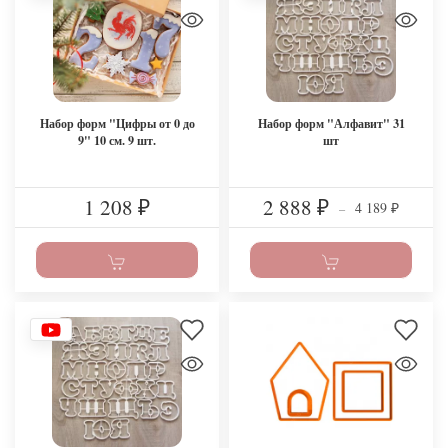
Набор форм "Цифры от 0 до
Набор форм "Алфавит" 31
9" 10 см. 9 шт.
шт
1 208
2 888
4 189
₽
₽
–
₽