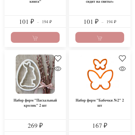
книга"
сидит на свитке»
101
101
194
194
₽
–
₽
–
₽
₽
Набор форм "Пасхальный
Набор форм "Бабочки №2" 2
кролик" 2 шт
шт
269
167
₽
₽