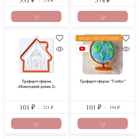
331
574
578
₽
–
₽
₽
ВИДЕО-ИНСТРУКЦИЯ
Трафарет+форма
Трафарет+форма "Глобус"
«Новогодний домик 2»
101
101
221
194
₽
–
₽
–
₽
₽