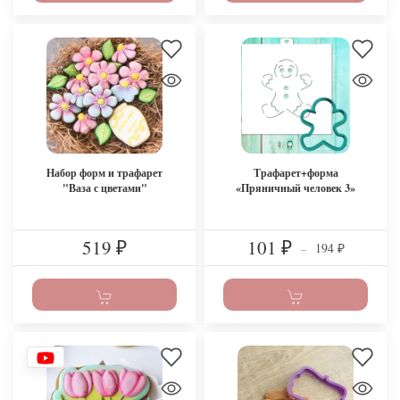
Набор форм и трафарет
Трафарет+форма
"Ваза с цветами"
«Пряничный человек 3»
519
101
194
₽
₽
–
₽