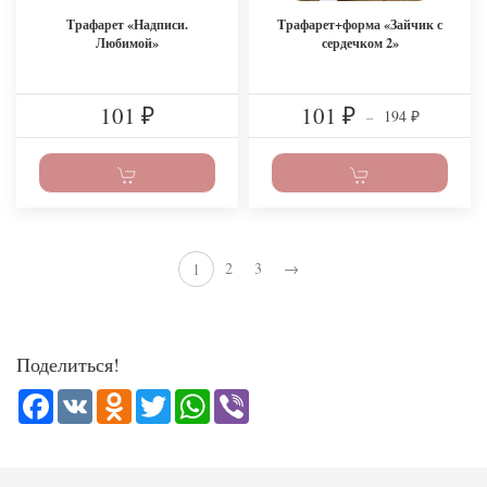
Трафарет «Надписи.
Трафарет+форма «Зайчик с
Любимой»
сердечком 2»
101
101
194
₽
₽
–
₽
2
3
→
1
Поделиться!
Facebook
VK
Odnoklassniki
Twitter
WhatsApp
Viber