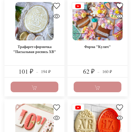
Трафарет+формочка
Форма "Кулич"
"Пасхальная роспись ХВ"
101
62
194
160
₽
–
₽
–
₽
₽