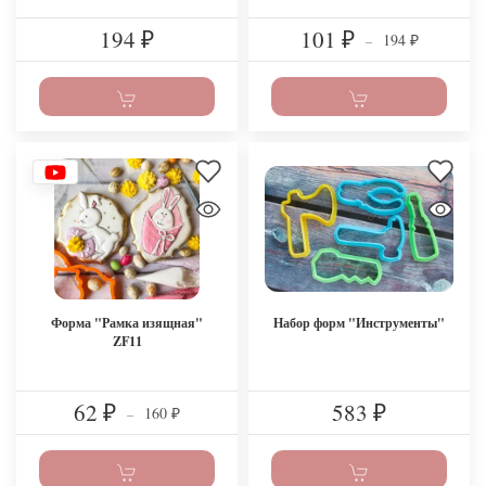
194
101
194
₽
₽
–
₽
Форма "Рамка изящная"
Набор форм "Инструменты"
ZF11
62
583
160
₽
–
₽
₽