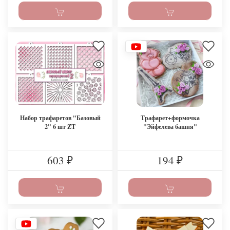
Набор трафаретов "Базовый
Трафарет+формочка
2" 6 шт ZT
"Эйфелева башня"
603
194
₽
₽