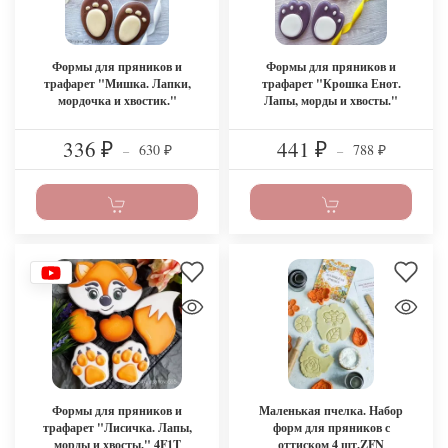
Формы для пряников и
Формы для пряников и
трафарет "Мишка. Лапки,
трафарет "Крошка Енот.
мордочка и хвостик."
Лапы, морды и хвосты."
336
441
630
788
₽
–
₽
–
₽
₽
Формы для пряников и
Маленькая пчелка. Набор
трафарет "Лисичка. Лапы,
форм для пряников с
морды и хвосты." 4F1T
оттиском 4 шт.ZFN