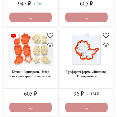
947
605
₽
₽
1 350
₽
Котики-Единороги. Набор
Трафарет+форма «Динозавр.
для кулинарного творчества.
Трицератопс»
605
96
184
₽
₽
–
₽