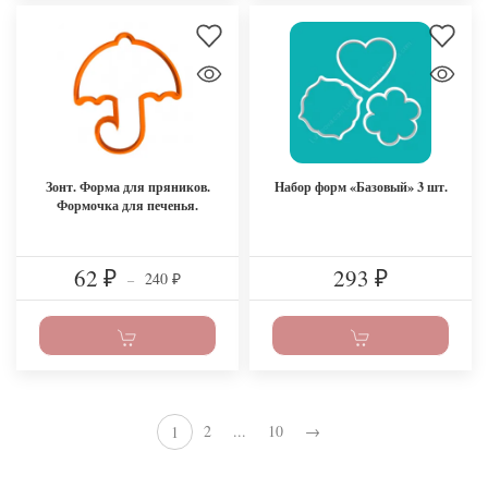
Зонт. Форма для пряников.
Набор форм «Базовый» 3 шт.
Формочка для печенья.
62
293
240
₽
–
₽
₽
2
...
10
→
1