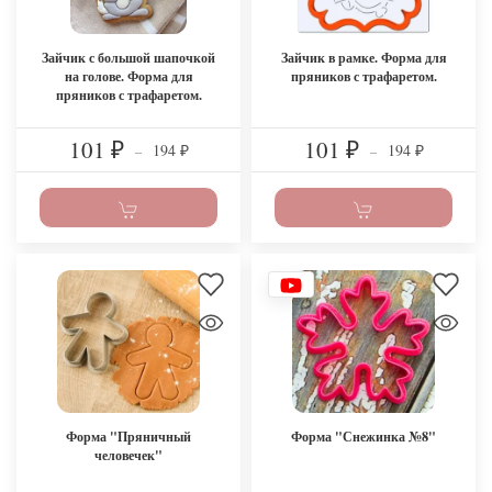
Зайчик с большой шапочкой
Зайчик в рамке. Форма для
на голове​. Форма для
пряников с трафаретом.
пряников с трафаретом.
101
101
194
194
₽
–
₽
–
₽
₽
Форма "Пряничный
Форма "Снежинка №8"
человечек"