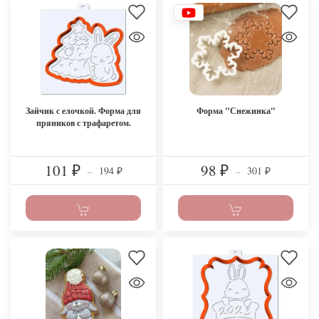
Зайчик с елочкой. Форма для
Форма "Снежинка"
пряников с трафаретом.
101
98
194
301
₽
–
₽
–
₽
₽