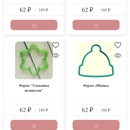
62
62
160
160
₽
–
₽
–
₽
₽
Форма "Снежинка
Форма «Шапка»
волнистая"
62
62
160
160
₽
–
₽
–
₽
₽