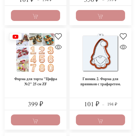
Форма для торта "Цифра
Гномик 2. Форма для
№2" 25 см ZF
пряников с трафаретом.
399
101
194
₽
₽
–
₽