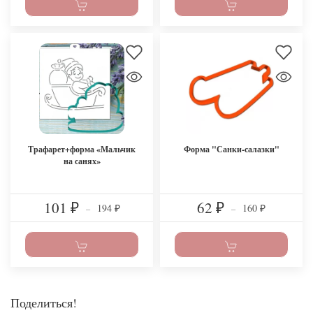
Трафарет+форма «Мальчик
Форма "Санки-салазки"
на санях»
101
62
194
160
₽
–
₽
–
₽
₽
Поделиться!