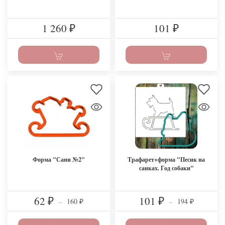
1 260
101
₽
₽
Форма "Сани №2"
Трафарет+форма "Песик на
санках. Год собаки"
62
101
160
194
₽
–
₽
–
₽
₽