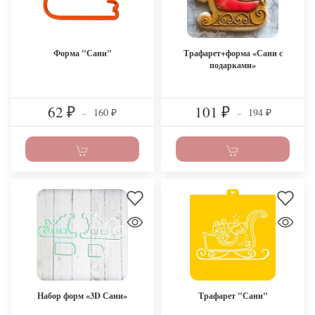
Форма "Сани"
Трафарет+форма «Сани с
подарками»
62
101
160
194
₽
–
₽
–
₽
₽
Набор форм «3D Сани»
Трафарет "Сани"