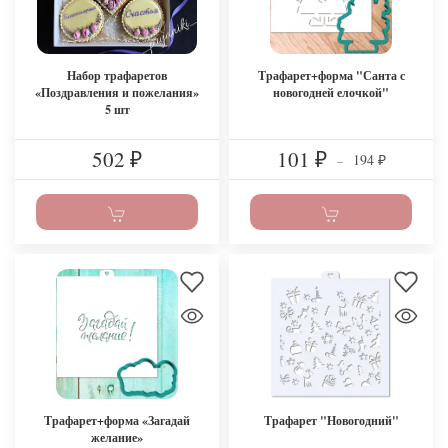
Набор трафаретов
Трафарет+форма "Санта с
«Поздравления и пожелания»
новогодней елочкой"
5 шт
502
101
194
₽
₽
–
₽
Трафарет+форма «Загадай
Трафарет "Новогодний"
желание»