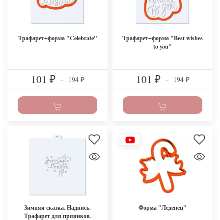
Трафарет+форма "Celebrate"
Трафарет+форма "Best wishes
to you"
101
101
194
194
₽
–
₽
–
₽
₽
Зимняя сказка. Надпись.
Форма "Леденец"
Трафарет для пряников.