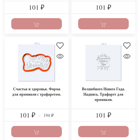
101
101
₽
₽
Счастья и здоровья. Форма
Волшебного Нового Года.
для пряников с трафаретом.
Надпись. Трафарет для
пряников.
101
101
194
₽
–
₽
₽