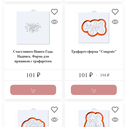
Счастливого Нового Года.
Трафарет+форма "Congrats"
Надпись. Форма для
пряников с трафаретом.
101
101
194
₽
₽
–
₽