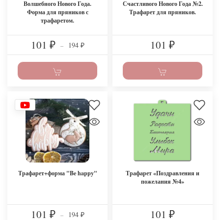
Волшебного Нового Года.
Счастливого Нового Года №2.
Форма для пряников с
Трафарет для пряников.
трафаретом.
101
101
194
₽
–
₽
₽
Трафарет+форма "Be happy"
Трафарет «Поздравления и
пожелания №4»
101
101
194
₽
–
₽
₽