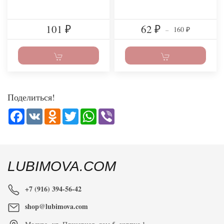
101
62
160
₽
₽
–
₽
Поделиться!
Facebook
VK
Odnoklassniki
Twitter
WhatsApp
Viber
LUBIMOVA.COM
+7 (916) 394-56-42
shop@lubimova.com