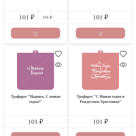
101
101
194
₽
–
₽
₽
Трафарет "Надпись. С новым
Трафарет "С Новым годом и
годом!"
Рождеством Христовым"
101
101
₽
₽