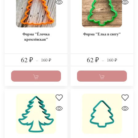
Форма "Ёлочка
Форма "Елка в снегу"
кремлёвская"
62
62
160
160
₽
–
₽
–
₽
₽