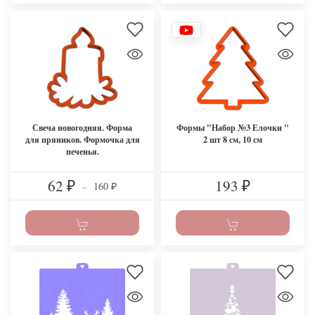
Свеча новогодняя. Форма
Формы "Набор №3 Елочки "
для пряников. Формочка для
2 шт 8 см, 10 см
печенья.
62
193
160
₽
–
₽
₽