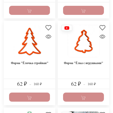
Форма "Ёлочка стройная"
Форма "Ёлка с игрушками"
62
62
160
160
₽
–
₽
–
₽
₽