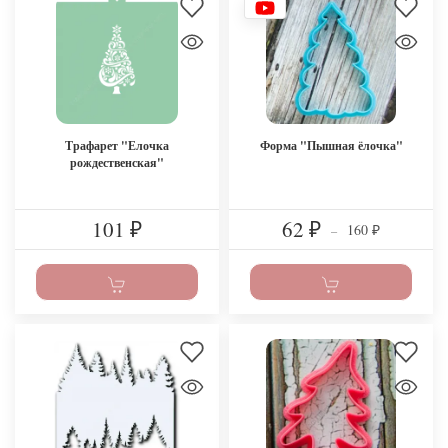
Трафарет "Елочка
Форма "Пышная ёлочка"
рождественская"
101
62
160
₽
₽
–
₽