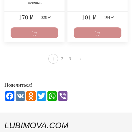
печенья.
170
101
320
194
₽
–
₽
–
₽
₽
2
3
→
1
Поделиться!
Facebook
VK
Odnoklassniki
Twitter
WhatsApp
Viber
LUBIMOVA.COM