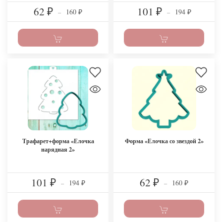
62
101
160
194
₽
–
₽
–
₽
₽
Трафарет+форма «Елочка
Форма «Елочка со звездой 2»
нарядная 2»
101
62
194
160
₽
–
₽
–
₽
₽