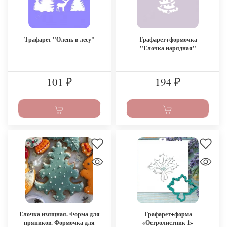
Трафарет "Олень в лесу"
Трафарет+формочка
"Елочка нарядная"
101
194
₽
₽
Елочка изящная. Форма для
Трафарет+форма
пряников. Формочка для
«Остролистник 1»