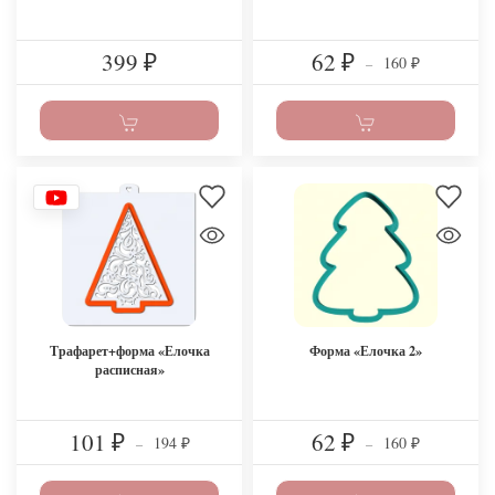
399
62
160
₽
₽
–
₽
Трафарет+форма «Елочка
Форма «Елочка 2»
расписная»
101
62
194
160
₽
–
₽
–
₽
₽