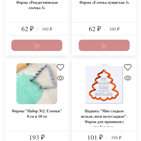
Форма «Рождественская
Форма «Елочка пушистая 3»
елочка 3»
62
62
160
160
₽
–
₽
–
₽
₽
Формы "Набор №2. Елочки"
Надпись "Мне сладкое
8 см и 10 см
нельзя, неси полусладкое".
Форма для пряников с
трафаретом.
193
101
194
₽
₽
–
₽