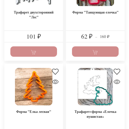
Трафарет двухсторонний
Форма "Танцующая елочка"
"Лес"
101
62
160
₽
₽
–
₽
Форма "Елка лесная"
Трафарет+форма «Елочка
пушистая»