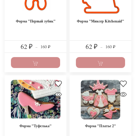
Форма "Первый зубик"
Форма "Миксер Kitchenaid"
62
62
160
160
₽
–
₽
–
₽
₽
Форма "Туфелька"
Форма "Платье 2"