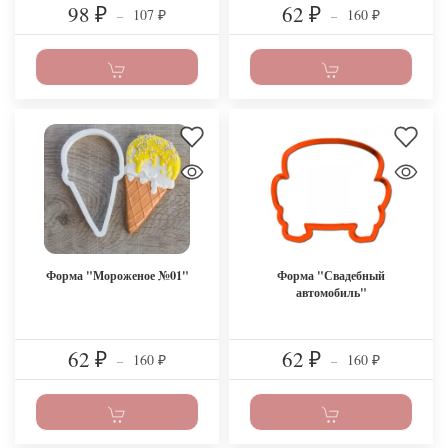
98
62
107
160
₽
–
₽
–
₽
₽
Форма "Мороженое №01"
Форма "Свадебный
автомобиль"
62
62
160
160
₽
–
₽
–
₽
₽