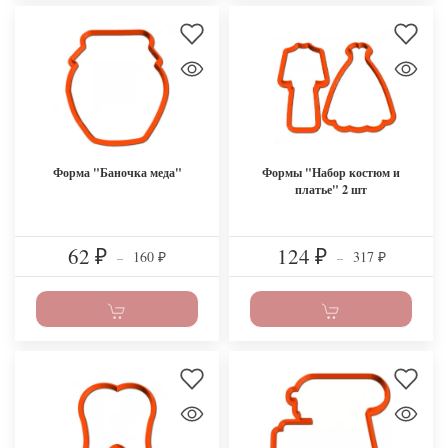
Форма "Баночка меда"
Формы "Набор костюм и
платье" 2 шт
62
124
160
317
₽
–
₽
–
₽
₽