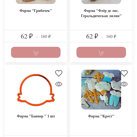
Форма "Грибочек"
Форма "Флёр де лис.
Геральдическая лилия"
62
62
160
160
₽
–
₽
–
₽
₽
Форма "Баннер " 1 шт
Форма "Крест"