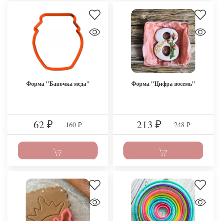
Форма "Баночка меда"
Форма "Цифра восемь"
62
213
160
248
₽
–
₽
–
₽
₽