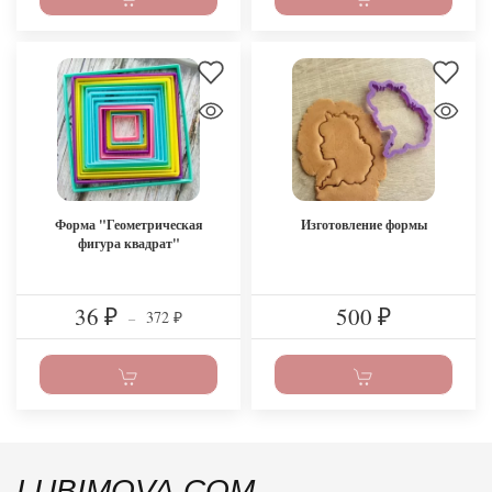
Форма "Геометрическая
Изготовление формы
фигура квадрат"
36
500
372
₽
–
₽
₽
LUBIMOVA.COM