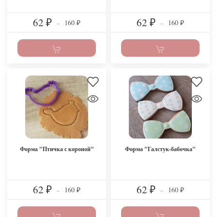
62
62
160
160
₽
–
₽
–
₽
₽
Форма "Птичка с короной"
Форма "Галстук-бабочка"
62
62
160
160
₽
–
₽
–
₽
₽