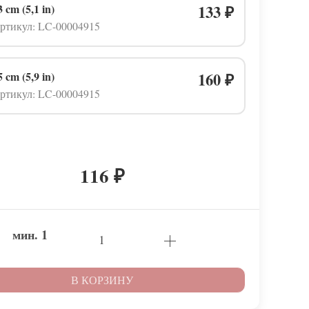
3 cm (5,1 in)
133
₽
ртикул: LC-00004915
5 cm (5,9 in)
160
₽
ртикул: LC-00004915
116
₽
мин.
1
В КОРЗИНУ