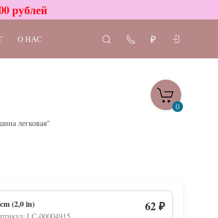
00 рублей
Г
О НАС
₽
0
ина легковая"
 cm (2,0 in)
62
₽
ртикул: LC-00004915