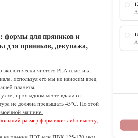
1
А
1
: формы для пряников и
А
ы для пряников, декупажа,
з экологически чистого PLA пластика.
иала, используя его мы не наносим вред
нашей планеты.
сухом, прохладном месте вдали от
тура не должна превышать 45°С. По этой
домоечной машине.
больший размер формочки: либо высоту,
ся из пленки ПЭТ или ПВХ 125-170 мкм