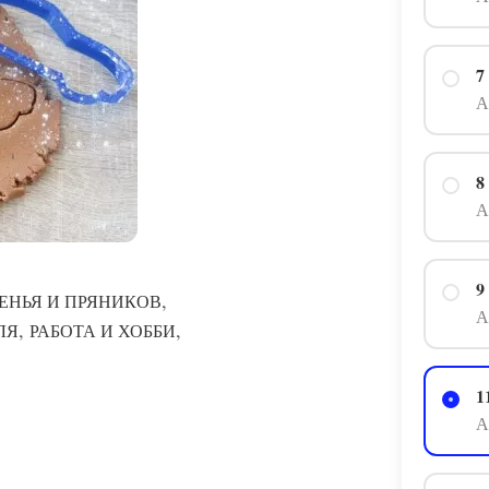
7
А
8
А
9
,
ЕНЬЯ И ПРЯНИКОВ
А
,
,
ЛЯ
РАБОТА И ХОББИ
1
А