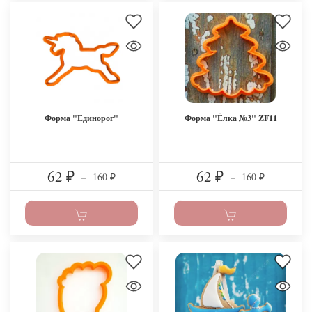
Форма "Единорог"
Форма "Ёлка №3" ZF11
62
62
160
160
₽
–
₽
–
₽
₽