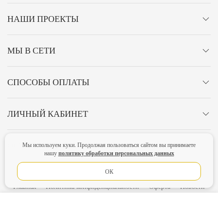
НАШИ ПРОЕКТЫ
МЫ В СЕТИ
СПОСОБЫ ОПЛАТЫ
ЛИЧНЫЙ КАБИНЕТ
ОСТАВАЙТЕСЬ НА СВЯЗИ!
Мы используем куки. Продолжая пользоваться сайтом вы принимаете
политику обработки персональных данных
нашу
ОК
Главная
Политика конфиденциальности
Оферта
Новости
Lubimova.com. Все права защищены.
В КОРЗИНУ