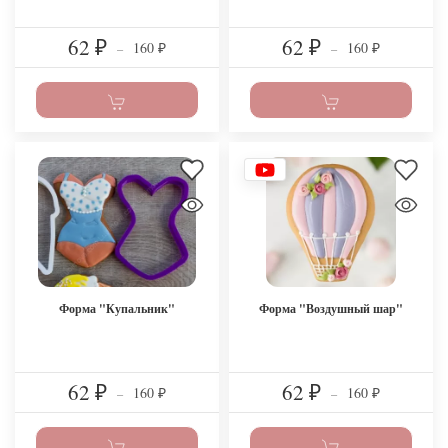
62
62
160
160
₽
–
₽
–
₽
₽
Форма "Купальник"
Форма "Воздушный шар"
62
62
160
160
₽
–
₽
–
₽
₽