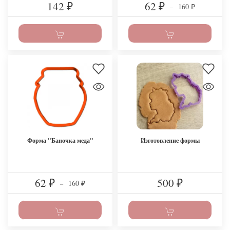
142
62
160
₽
₽
–
₽
Форма "Баночка меда"
Изготовление формы
62
500
160
₽
–
₽
₽