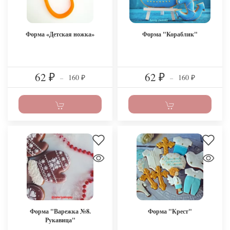
Форма «Детская ножка»
Форма "Кораблик"
62
62
160
160
₽
–
₽
–
₽
₽
Форма "Варежка №8.
Форма "Крест"
Рукавица"