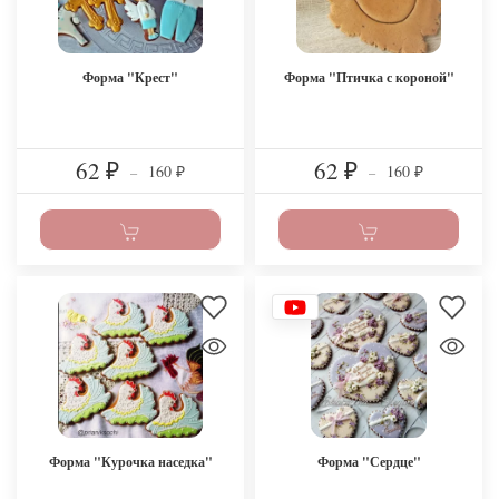
Форма "Крест"
Форма "Птичка с короной"
62
62
160
160
₽
–
₽
–
₽
₽
Форма "Курочка наседка"
Форма "Сердце"