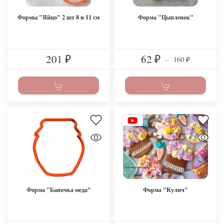
Формы "Яйцо" 2 шт 8 и 11 см
Форма "Цыпленок"
201
62
160
₽
₽
–
₽
Форма "Баночка меда"
Форма "Кулич"