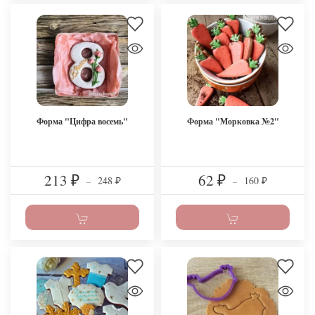
Форма "Цифра восемь"
Форма "Морковка №2"
213
62
248
160
₽
–
₽
–
₽
₽