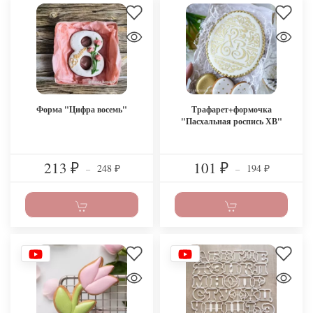
Форма "Цифра восемь"
Трафарет+формочка
"Пасхальная роспись ХВ"
213
101
248
194
₽
–
₽
–
₽
₽