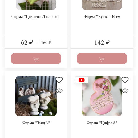
Форма "Цветочек. Тюльпан"
Форма "Буква" 10 см
62
142
160
₽
–
₽
₽
Форма "Заяц 3"
Форма "Цифра 8"