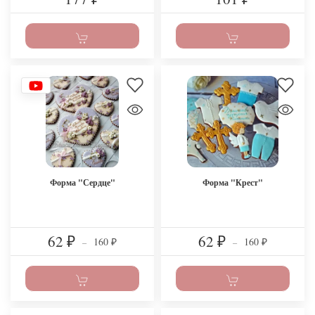
Форма "Сердце"
Форма "Крест"
62
62
160
160
₽
–
₽
–
₽
₽