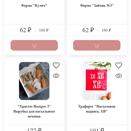
Форма "Кулич"
Форма "Зайчик №3"
62
62
160
160
₽
–
₽
–
₽
₽
"Христос Воскрес 3"
Трафарет "Пасхальная
Вырубка для пасхального
надпись. ХВ"
печенья
177
101
₽
₽