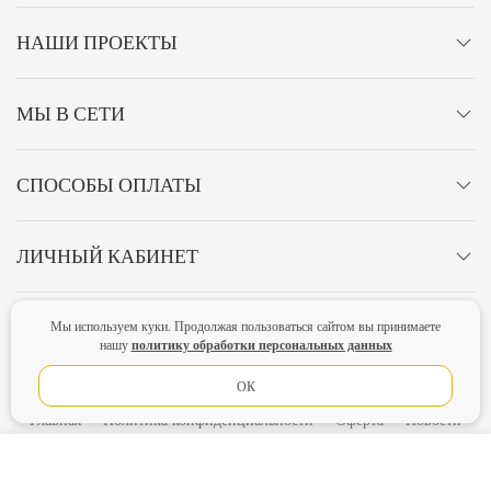
НАШИ ПРОЕКТЫ
МЫ В СЕТИ
СПОСОБЫ ОПЛАТЫ
ЛИЧНЫЙ КАБИНЕТ
ОСТАВАЙТЕСЬ НА СВЯЗИ!
Мы используем куки. Продолжая пользоваться сайтом вы принимаете
политику обработки персональных данных
нашу
ОК
Главная
Политика конфиденциальности
Оферта
Новости
Lubimova.com. Все права защищены.
В КОРЗИНУ