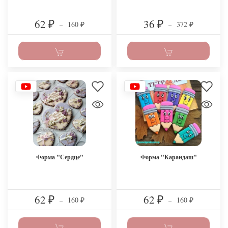
62
36
160
372
₽
–
₽
–
₽
₽
Форма "Сердце"
Форма "Карандаш"
62
62
160
160
₽
–
₽
–
₽
₽