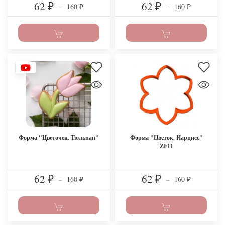
62
62
160
160
₽
–
₽
–
₽
₽
Форма "Цветочек. Тюльпан"
Форма "Цветок. Нарцисс"
ZF11
62
62
160
160
₽
–
₽
–
₽
₽