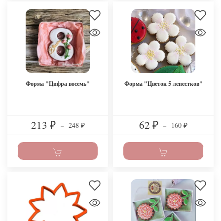
Форма "Цифра восемь"
Форма "Цветок 5 лепестков"
213
62
248
160
₽
–
₽
–
₽
₽