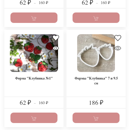
62
62
160
160
₽
–
₽
–
₽
₽
Форма "Клубника №1"
Формы "Клубника" 7 и 9.5
см
62
186
160
₽
–
₽
₽