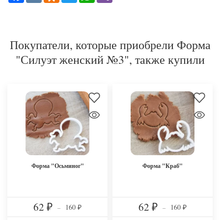
Покупатели, которые приобрели Форма
"Силуэт женский №3", также купили
Форма "Осьминог"
Форма "Краб"
62
62
160
160
₽
–
₽
–
₽
₽