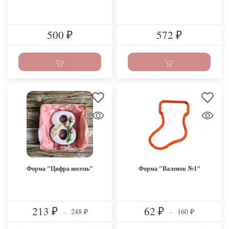
500
572
₽
₽
Форма "Цифра восемь"
Форма "Валенок №1"
213
62
248
160
₽
–
₽
–
₽
₽