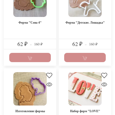
Форма "Сова 4"
Форма "Детские. Лошадка"
62
62
160
160
₽
–
₽
–
₽
₽
Изготовление формы
Набор форм "LOVE"