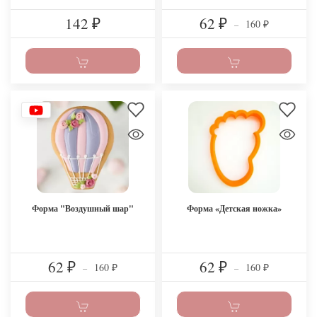
142
62
160
₽
₽
–
₽
Форма "Воздушный шар"
Форма «Детская ножка»
62
62
160
160
₽
–
₽
–
₽
₽