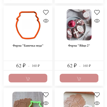
Форма "Баночка меда"
Форма "Яйцо 2"
62
62
160
160
₽
–
₽
–
₽
₽