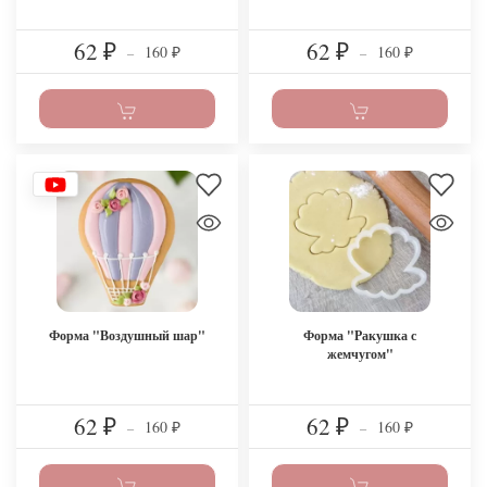
62
62
160
160
₽
–
₽
–
₽
₽
Форма "Воздушный шар"
Форма "Ракушка с
жемчугом"
62
62
160
160
₽
–
₽
–
₽
₽