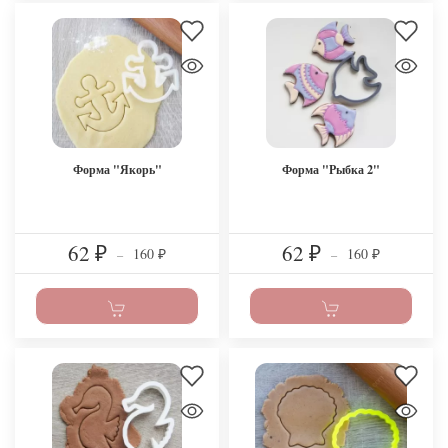
Форма "Якорь"
Форма "Рыбка 2"
62
62
160
160
₽
–
₽
–
₽
₽