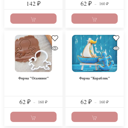
142
62
160
₽
₽
–
₽
Форма "Осьминог"
Форма "Кораблик"
62
62
160
160
₽
–
₽
–
₽
₽