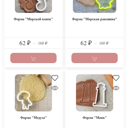
Форма "Морской конек"
Форма "Морская раковина"
62
62
160
160
₽
–
₽
–
₽
₽
Форма "Медуза"
Форма "Маяк"