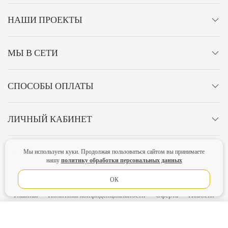
НАШИ ПРОЕКТЫ
МЫ В СЕТИ
СПОСОБЫ ОПЛАТЫ
ЛИЧНЫЙ КАБИНЕТ
ОСТАВАЙТЕСЬ НА СВЯЗИ!
Мы используем куки. Продолжая пользоваться сайтом вы принимаете
политику обработки персональных данных
нашу
ОК
Главная
Политика конфиденциальности
Оферта
Новости
Lubimova.com. Все права защищены.
В КОРЗИНУ