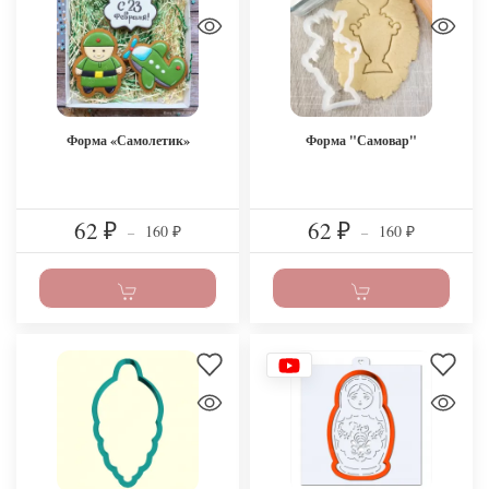
Форма «Самолетик»
Форма "Самовар"
62
62
160
160
₽
–
₽
–
₽
₽