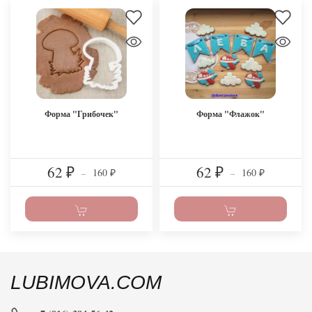
Форма "Грибочек"
Форма "Флажок"
62
62
160
160
₽
–
₽
–
₽
₽
LUBIMOVA.COM