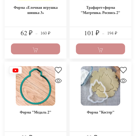
Форма «Елочная игрушка
Трафарет+форма
шишка 3»
"Матрешка. Роспись 2"
62
101
160
194
₽
–
₽
–
₽
₽
Форма "Медаль 2"
Форма "Костер"