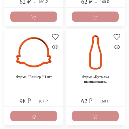
62
62
160
160
₽
–
₽
–
₽
₽
Форма "Баннер " 1 шт
Форма «Бутылка
шампанского»
98
62
107
160
₽
–
₽
–
₽
₽