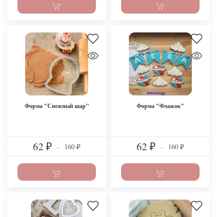
Форма "Снежный шар"
Форма "Флажок"
62
62
160
160
₽
–
₽
–
₽
₽