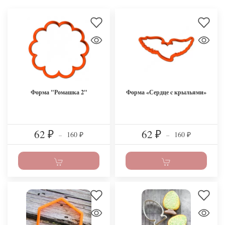
Форма "Ромашка 2"
Форма «Сердце c крыльями»
62
62
160
160
₽
–
₽
–
₽
₽