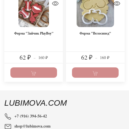
Форма "Зайчик PlayBoy"
Форма "Велосипед"
62
62
160
160
₽
–
₽
–
₽
₽
LUBIMOVA.COM
+7 (916) 394-56-42
shop@lubimova.com