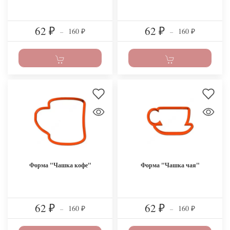
62
62
160
160
₽
–
₽
–
₽
₽
Форма "Чашка кофе"
Форма "Чашка чая"
62
62
160
160
₽
–
₽
–
₽
₽