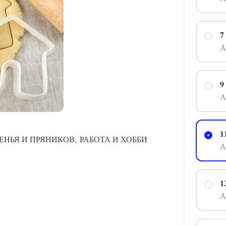
7
А
9
А
1
,
ЕНЬЯ И ПРЯНИКОВ
РАБОТА И ХОББИ
А
1
А