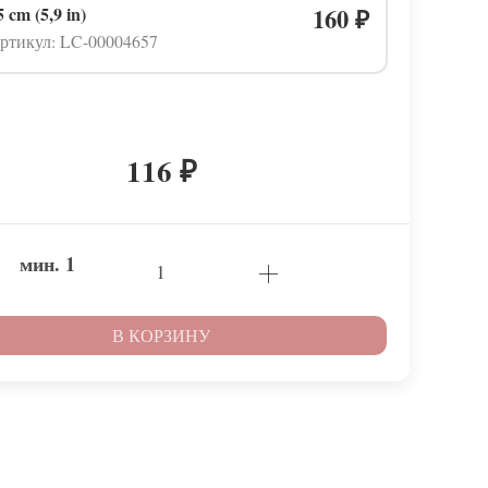
5 cm (5,9 in)
160
₽
ртикул: LC-00004657
116
₽
мин.
1
В КОРЗИНУ