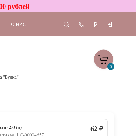
00 рублей
Г
О НАС
₽
0
 "Будка"
 cm (2,0 in)
62
₽
ртикул: LC-00004657