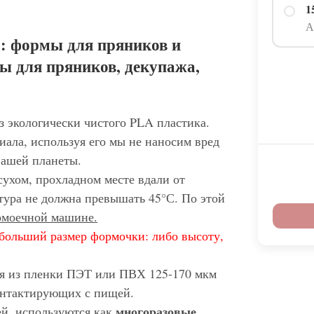
1
А
: формы для пряников и
ы для пряников, декупажа,
з экологически чистого PLA пластика.
иала, используя его мы не наносим вред
нашей планеты.
сухом, прохладном месте вдали от
тура не должна превышать 45°С. По этой
домоечной машине.
больший размер формочки: либо высоту,
ся из пленки ПЭТ или ПВХ 125-170 мкм
контактирующих с пищей.
многоразовые
ей, используются как