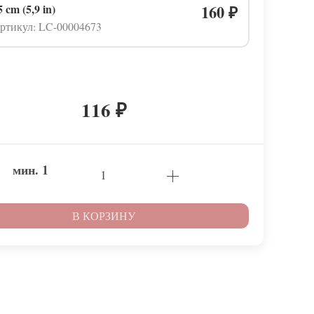
5 cm (5,9 in)
160
₽
ртикул: LC-00004673
116
₽
мин.
1
В КОРЗИНУ