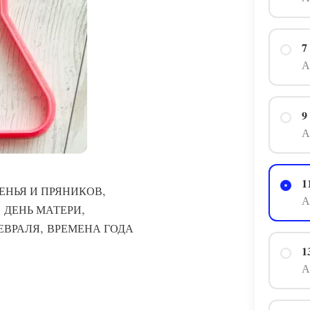
7
А
9
А
1
,
ЕНЬЯ И ПРЯНИКОВ
А
,
,
ДЕНЬ МАТЕРИ
,
ФЕВРАЛЯ
ВРЕМЕНА ГОДА
1
А