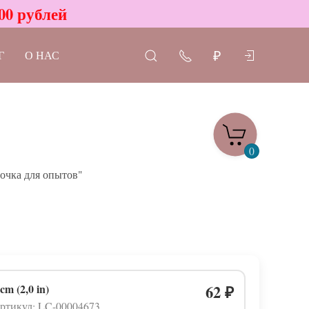
00 рублей
Г
О НАС
₽
0
очка для опытов"
 cm (2,0 in)
62
₽
ртикул: LC-00004673