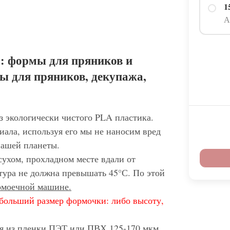
1
А
: формы для пряников и
ы для пряников, декупажа,
з экологически чистого PLA пластика.
иала, используя его мы не наносим вред
нашей планеты.
сухом, прохладном месте вдали от
тура не должна превышать 45°С. По этой
домоечной машине.
больший размер формочки: либо высоту,
ся из пленки ПЭТ или ПВХ 125-170 мкм