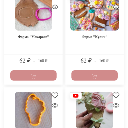
Форма "Макаронс"
Форма "Кулич"
62
62
160
160
₽
–
₽
–
₽
₽