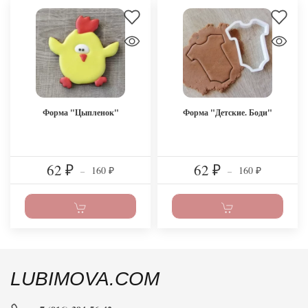
Форма "Цыпленок"
Форма "Детские. Боди"
62
62
160
160
₽
–
₽
–
₽
₽
LUBIMOVA.COM