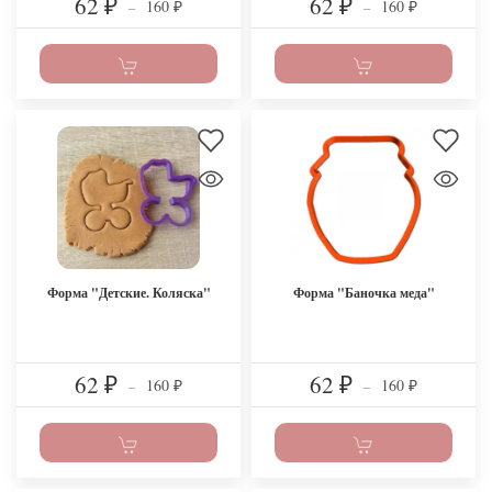
62
62
160
160
₽
–
₽
–
₽
₽
Форма "Детские. Коляска"
Форма "Баночка меда"
62
62
160
160
₽
–
₽
–
₽
₽