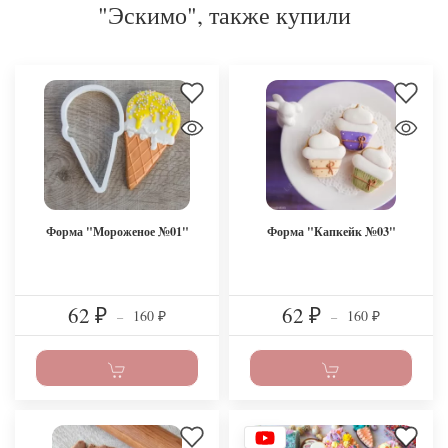
"Эскимо", также купили
Форма "Мороженое №01"
Форма "Капкейк №03"
62
62
160
160
₽
–
₽
–
₽
₽