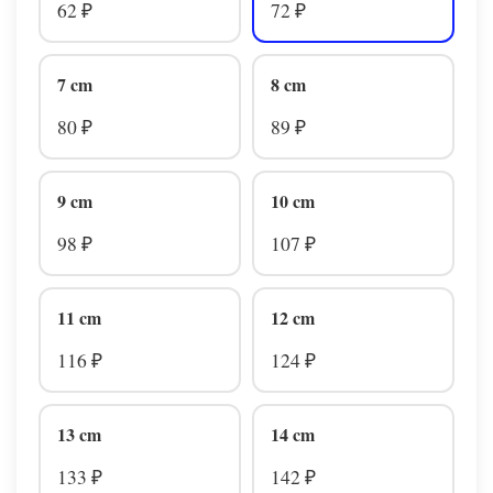
62
72
₽
₽
7 cm
8 cm
80
89
₽
₽
9 cm
10 cm
98
107
₽
₽
11 cm
12 cm
116
124
₽
₽
13 cm
14 cm
133
142
₽
₽