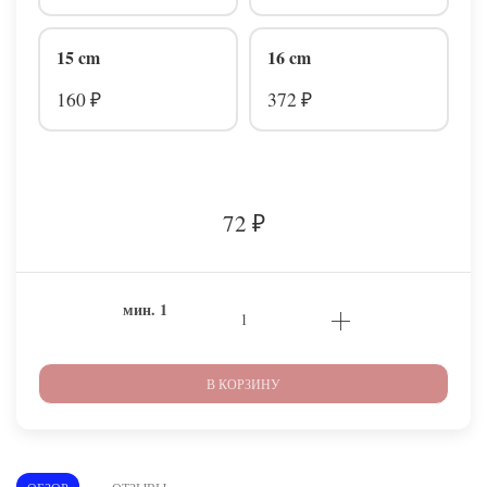
15 cm
16 cm
160
372
₽
₽
72
₽
мин.
1
В КОРЗИНУ