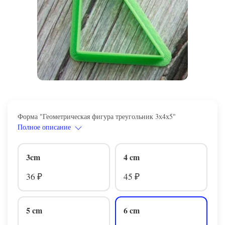
Форма "Геометрическая фигура треугольник 3х4х5"
Полное описание
3cm
4 cm
36
45
₽
₽
5 cm
6 cm