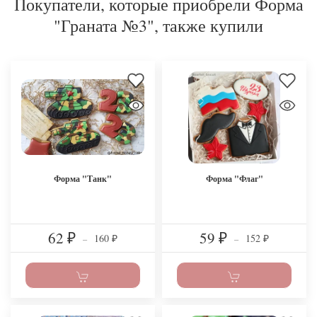
Покупатели, которые приобрели Форма
"Граната №3", также купили
Форма "Танк"
Форма "Флаг"
62
59
160
152
₽
–
₽
–
₽
₽