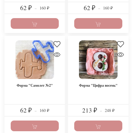
62
62
160
160
₽
–
₽
–
₽
₽
Форма "Самолет №2"
Форма "Цифра восемь"
62
213
160
248
₽
–
₽
–
₽
₽