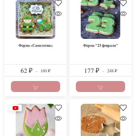
Форма «Самолетик»
Форма "23 февраля"
62
177
160
248
₽
–
₽
–
₽
₽