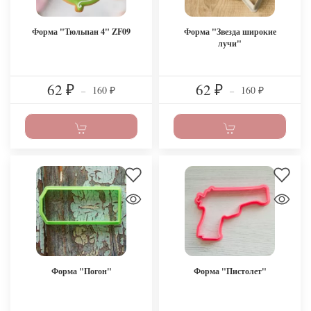
Форма "Тюльпан 4" ZF09
Форма "Звезда широкие
лучи"
62
62
160
160
₽
–
₽
–
₽
₽
Форма "Погон"
Форма "Пистолет"