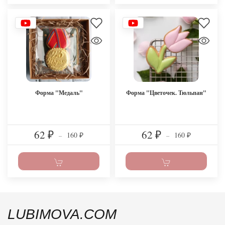
Форма "Медаль"
Форма "Цветочек. Тюльпан"
62
62
160
160
₽
–
₽
–
₽
₽
LUBIMOVA.COM