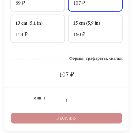
89
107
₽
₽
13 cm (5,1 in)
15 cm (5,9 in)
124
160
₽
₽
Формы, трафареты, скалки
107
₽
мин.
1
В КОРЗИНУ