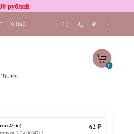
00 рублей
Г
О НАС
₽
0
"Граната"
 cm (2,0 in)
62
₽
ртикул: LC-00004712