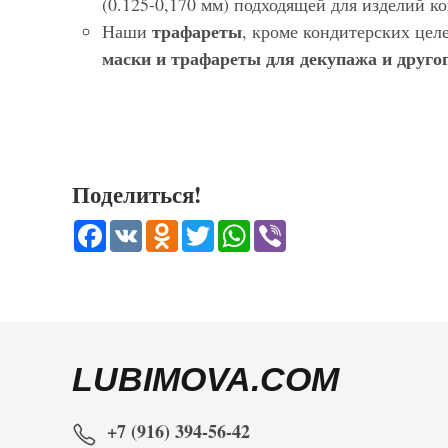
(0.125-0,170 мм) подходящей для изделий 
трафареты
Наши
, кроме кондитерских цел
маски и трафареты для декупажа и другог
Поделиться!
Facebook
VK
Odnoklassniki
Twitter
WhatsApp
Viber
LUBIMOVA.COM
+7 (916) 394-56-42