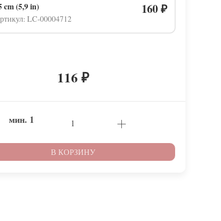
5 cm (5,9 in)
160
₽
ртикул: LC-00004712
116
₽
мин.
1
В КОРЗИНУ