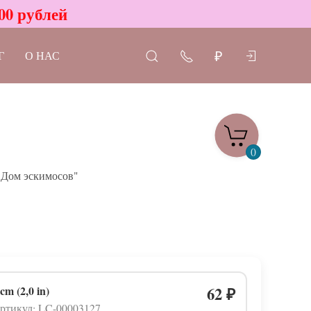
00 рублей
Г
О НАС
₽
0
.Дом эскимосов"
 cm (2,0 in)
62
₽
ртикул: LC-00003127