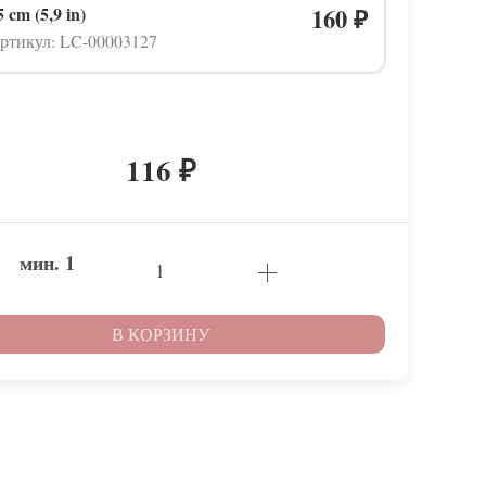
5 cm (5,9 in)
160
₽
ртикул: LC-00003127
116
₽
мин.
1
В КОРЗИНУ