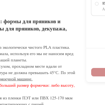
1
А
: формы для пряников и
ы для пряников, декупажа,
з экологически чистого PLA пластика.
иала, используя его мы не наносим вред
нашей планеты.
сухом, прохладном месте вдали от
тура не должна превышать 45°С. По этой
домоечной машине.
больший размер формочки: либо высоту,
ся из пленки ПЭТ или ПВХ 125-170 мкм
контактирующих с пищей.