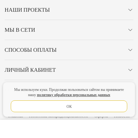
НАШИ ПРОЕКТЫ
МЫ В СЕТИ
СПОСОБЫ ОПЛАТЫ
ЛИЧНЫЙ КАБИНЕТ
ОСТАВАЙТЕСЬ НА СВЯЗИ!
Мы используем куки. Продолжая пользоваться сайтом вы принимаете
политику обработки персональных данных
нашу
ОК
Главная
Политика конфиденциальности
Оферта
Новости
Lubimova.com. Все права защищены.
В КОРЗИНУ