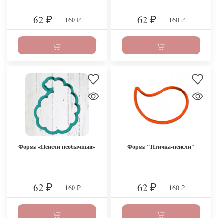
62
62
160
160
₽
–
₽
–
₽
₽
Форма «Пейсли необычный»
Форма "Птичка-пейсли"
62
62
160
160
₽
–
₽
–
₽
₽