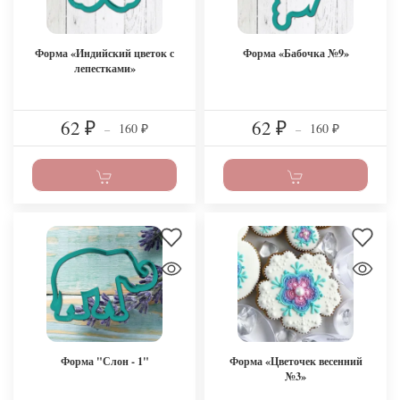
Форма «Индийский цветок с
Форма «Бабочка №9»
лепестками»
62
62
160
160
₽
–
₽
–
₽
₽
Форма "Слон - 1"
Форма «Цветочек весенний
№3»