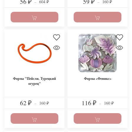
56
59
604
160
₽
–
₽
–
₽
₽
Форма "Пейсли. Турецкий
Форма «Феникс»
огурец"
62
116
160
160
₽
–
₽
–
₽
₽