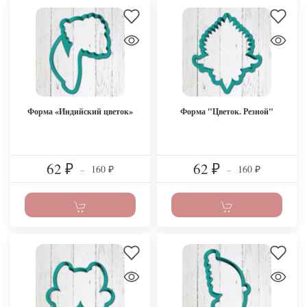
Форма «Индийский цветок»
Форма "Цветок. Резной"
62
62
160
160
₽
–
₽
–
₽
₽