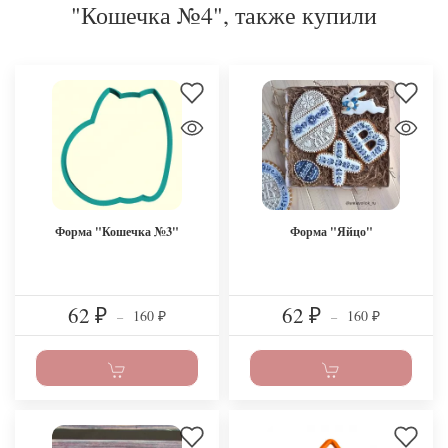
"Кошечка №4", также купили
Форма "Кошечка №3"
Форма "Яйцо"
62
62
160
160
₽
–
₽
–
₽
₽