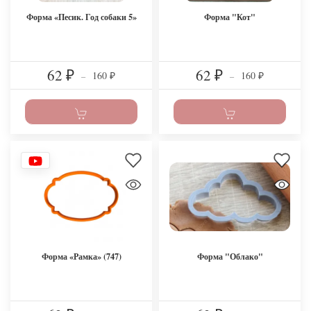
Форма «Песик. Год собаки 5»
Форма "Кот"
62
62
160
160
₽
–
₽
–
₽
₽
Форма «Рамка» (747)
Форма "Облако"