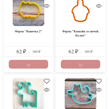
Форма "Кошечка 2"
Форма "Капкейк со свечой.
Кулич"
62
62
160
160
₽
–
₽
–
₽
₽