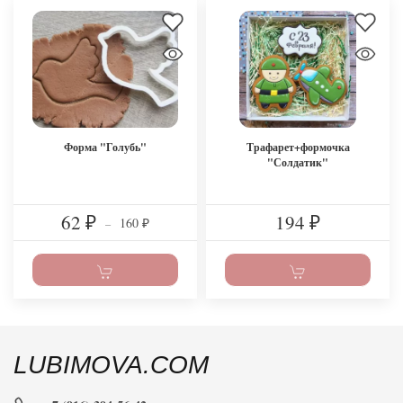
Форма "Голубь"
Трафарет+формочка
"Солдатик"
62
194
160
₽
–
₽
₽
LUBIMOVA.COM