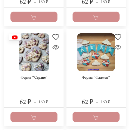
62
62
160
160
₽
–
₽
–
₽
₽
Форма "Сердце"
Форма "Флажок"
62
62
160
160
₽
–
₽
–
₽
₽