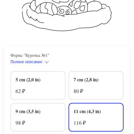
Форма "Курочка №1"
Полное описание
5 cm (2,0 in)
7 cm (2,8 in)
62
80
₽
₽
9 cm (3,5 in)
11 cm (4,3 in)
98
116
₽
₽