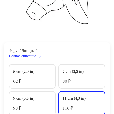
Форма "Лошадка"
Полное описание
5 cm (2,0 in)
7 cm (2,8 in)
62
80
₽
₽
9 cm (3,5 in)
11 cm (4,3 in)
98
116
₽
₽