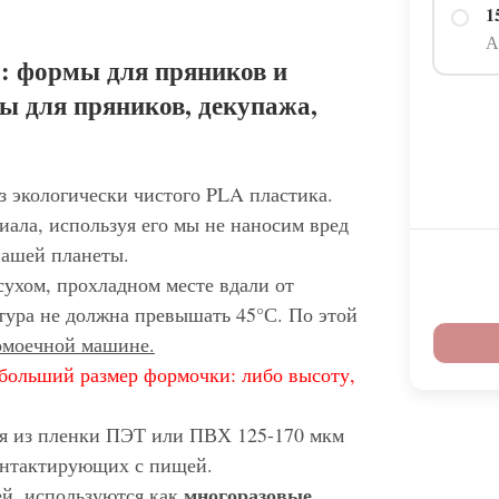
1
А
: формы для пряников и
ы для пряников, декупажа,
з экологически чистого PLA пластика.
иала, используя его мы не наносим вред
нашей планеты.
сухом, прохладном месте вдали от
тура не должна превышать 45°С. По этой
домоечной машине.
больший размер формочки: либо высоту,
ся из пленки ПЭТ или ПВХ 125-170 мкм
контактирующих с пищей.
многоразовые
ей, используются как