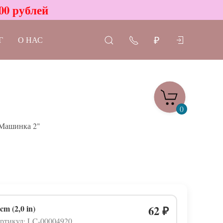
00 рублей
Г
О НАС
₽
0
Машинка 2"
 cm (2,0 in)
62
₽
ртикул: LC-00004920