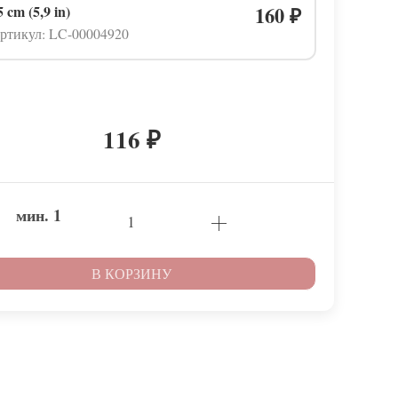
5 cm (5,9 in)
160
₽
ртикул: LC-00004920
116
₽
мин.
1
В КОРЗИНУ