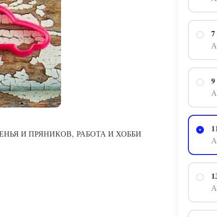
7
А
9
А
1
,
ЕНЬЯ И ПРЯНИКОВ
РАБОТА И ХОББИ
А
1
А