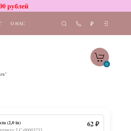
00 рублей
Г
О НАС
₽
0
ек"
 cm (2,0 in)
62
₽
ртикул: LC-00003233