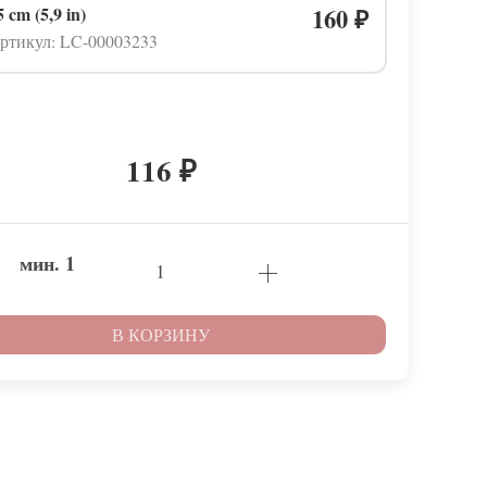
5 cm (5,9 in)
160
₽
ртикул: LC-00003233
116
₽
мин.
1
В КОРЗИНУ