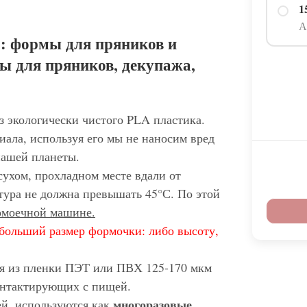
1
А
: формы для пряников и
ы для пряников, декупажа,
з экологически чистого PLA пластика.
иала, используя его мы не наносим вред
нашей планеты.
сухом, прохладном месте вдали от
тура не должна превышать 45°С. По этой
домоечной машине.
больший размер формочки: либо высоту,
ся из пленки ПЭТ или ПВХ 125-170 мкм
контактирующих с пищей.
многоразовые
ей, используются как