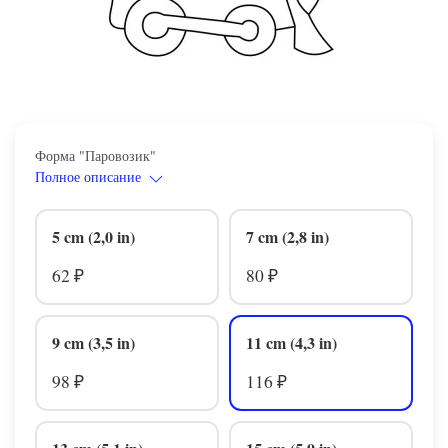
Форма "Паровозик"
Полное описание
5 cm (2,0 in)
7 cm (2,8 in)
62
80
₽
₽
9 cm (3,5 in)
11 cm (4,3 in)
98
116
₽
₽