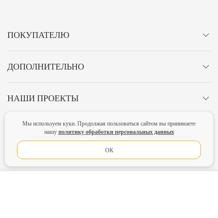
ПОКУПАТЕЛЮ
ДОПОЛНИТЕЛЬНО
НАШИ ПРОЕКТЫ
Мы используем куки. Продолжая пользоваться сайтом вы принимаете
МЫ В СЕТИ
политику обработки персональных данных
нашу
ОК
СПОСОБЫ ОПЛАТЫ
В КОРЗИНУ
ЛИЧНЫЙ КАБИНЕТ