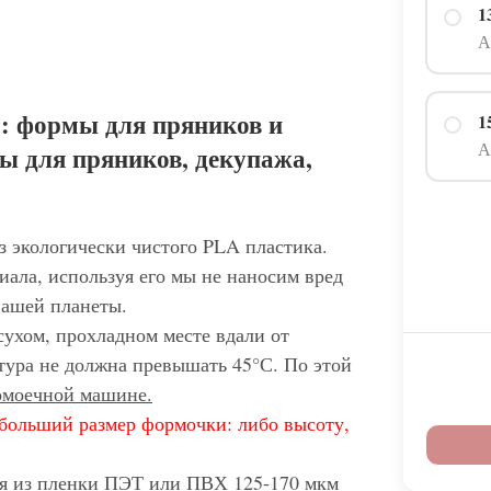
1
А
: формы для пряников и
1
А
ы для пряников, декупажа,
з экологически чистого PLA пластика.
иала, используя его мы не наносим вред
нашей планеты.
сухом, прохладном месте вдали от
тура не должна превышать 45°С. По этой
домоечной машине.
больший размер формочки: либо высоту,
ся из пленки ПЭТ или ПВХ 125-170 мкм