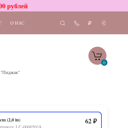
00 рублей
Г
О НАС
₽
0
 "Пиджак"
 cm (2,0 in)
62
₽
ртикул: LC-00005018