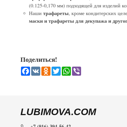
(0.125-0,170 мм) подходящей для изделий 
трафареты
Наши
, кроме кондитерских цел
маски и трафареты для декупажа и другог
Поделиться!
Facebook
VK
Odnoklassniki
Twitter
WhatsApp
Viber
LUBIMOVA.COM
+7 (916) 394-56-42