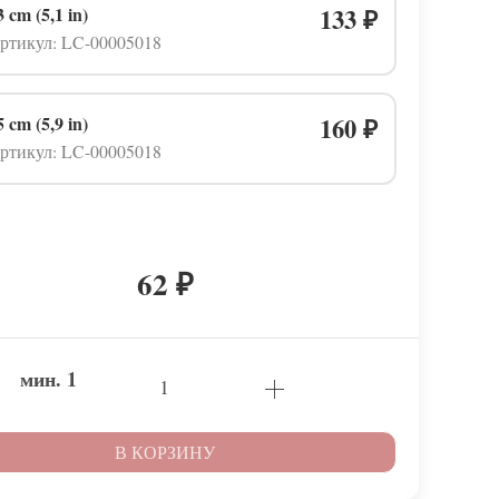
3 cm (5,1 in)
133
₽
ртикул: LC-00005018
5 cm (5,9 in)
160
₽
ртикул: LC-00005018
62
₽
мин.
1
В КОРЗИНУ