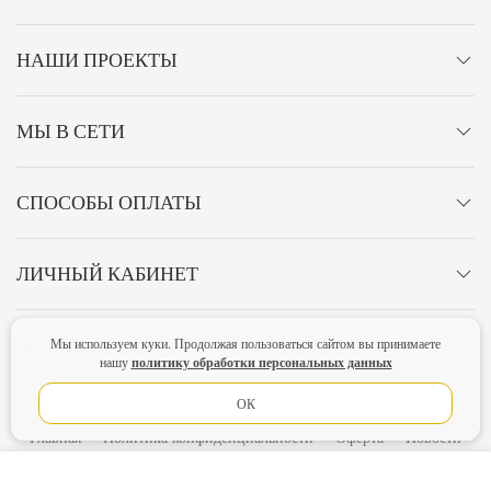
НАШИ ПРОЕКТЫ
МЫ В СЕТИ
СПОСОБЫ ОПЛАТЫ
ЛИЧНЫЙ КАБИНЕТ
ОСТАВАЙТЕСЬ НА СВЯЗИ!
Мы используем куки. Продолжая пользоваться сайтом вы принимаете
политику обработки персональных данных
нашу
ОК
Главная
Политика конфиденциальности
Оферта
Новости
Lubimova.com. Все права защищены.
В КОРЗИНУ