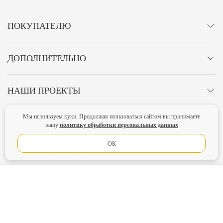
ПОКУПАТЕЛЮ
ДОПОЛНИТЕЛЬНО
НАШИ ПРОЕКТЫ
Мы используем куки. Продолжая пользоваться сайтом вы принимаете
МЫ В СЕТИ
политику обработки персональных данных
нашу
ОК
СПОСОБЫ ОПЛАТЫ
В КОРЗИНУ
ЛИЧНЫЙ КАБИНЕТ
ОСТАВАЙТЕСЬ НА СВЯЗИ!