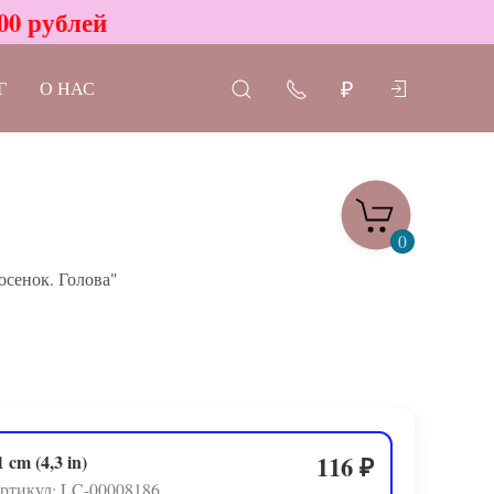
00 рублей
Г
О НАС
₽
0
сенок. Голова"
1 cm (4,3 in)
116
₽
ртикул: LC-00008186