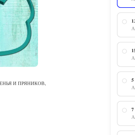
1
А
1
А
5
,
ЕНЬЯ И ПРЯНИКОВ
А
7
А