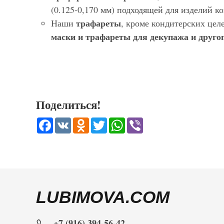
(0.125-0,170 мм) подходящей для изделий 
трафареты
Наши
, кроме кондитерских цел
маски и трафареты для декупажа и другог
Поделиться!
Facebook
VK
Odnoklassniki
Twitter
WhatsApp
Viber
LUBIMOVA.COM
+7 (916) 394-56-42