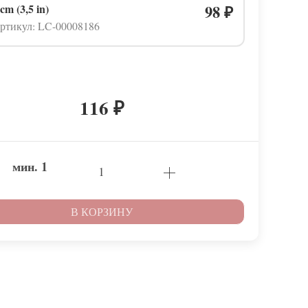
 cm (3,5 in)
98
₽
ртикул: LC-00008186
116
₽
мин.
1
В КОРЗИНУ