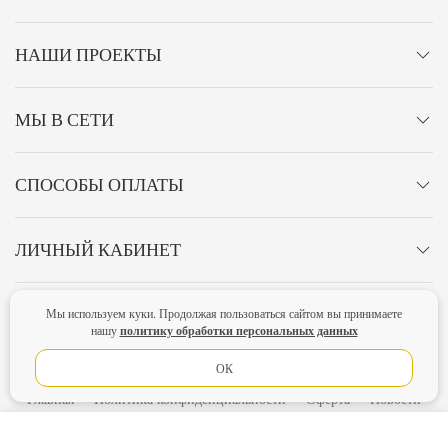
НАШИ ПРОЕКТЫ
МЫ В СЕТИ
СПОСОБЫ ОПЛАТЫ
ЛИЧНЫЙ КАБИНЕТ
ОСТАВАЙТЕСЬ НА СВЯЗИ!
Мы используем куки. Продолжая пользоваться сайтом вы принимаете
политику обработки персональных данных
нашу
ОК
Главная
Политика конфиденциальности
Оферта
Новости
Lubimova.com. Все права защищены.
В КОРЗИНУ