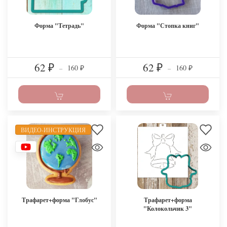
Форма "Тетрадь"
Форма "Стопка книг"
62
62
160
160
₽
–
₽
–
₽
₽
ВИДЕО-ИНСТРУКЦИЯ
Трафарет+форма "Глобус"
Трафарет+форма
"Колокольчик 3"