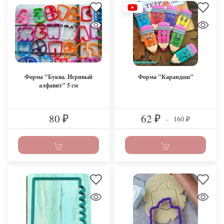
Форма "Буква. Игривый
Форма "Карандаш"
алфавит" 5 см
80
62
160
₽
₽
–
₽