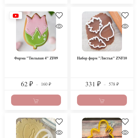
Форма "Тюльпан 4" ZF09
Набор форм "Листья" ZNF10
62
331
160
578
₽
–
₽
–
₽
₽