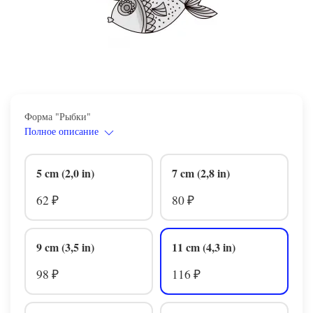
Форма "Рыбки"
Полное описание
5 cm (2,0 in)
7 cm (2,8 in)
62
80
₽
₽
9 cm (3,5 in)
11 cm (4,3 in)
98
116
₽
₽