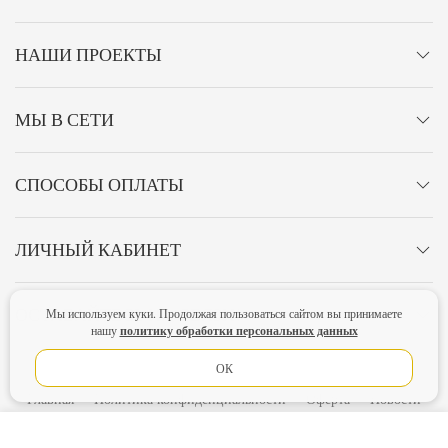
НАШИ ПРОЕКТЫ
МЫ В СЕТИ
СПОСОБЫ ОПЛАТЫ
ЛИЧНЫЙ КАБИНЕТ
ОСТАВАЙТЕСЬ НА СВЯЗИ!
Мы используем куки. Продолжая пользоваться сайтом вы принимаете
политику обработки персональных данных
нашу
ОК
Главная
Политика конфиденциальности
Оферта
Новости
Lubimova.com. Все права защищены.
В КОРЗИНУ