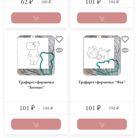
62
101
160
194
₽
–
₽
–
₽
₽
Трафарет+формочка
Трафарет+формочка "Фея"
"Бегемот"
101
101
194
194
₽
–
₽
–
₽
₽