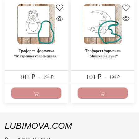
Трафарет+формочка
Трафарет+формочка
"Матрешка современная"
"Мишка на луне"
101
101
194
194
₽
–
₽
–
₽
₽
LUBIMOVA.COM