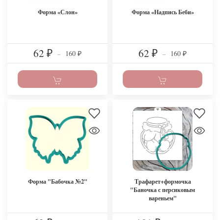
Форма «Слон»
Форма «Надпись Беби»
62
62
160
160
₽
–
₽
–
₽
₽
Форма "Бабочка №2"
Трафарет+формочка
"Баночка с персиковым
вареньем"