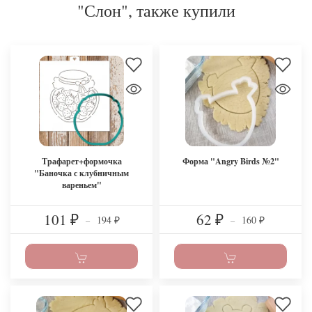
"Слон", также купили
Трафарет+формочка
Форма "Angry Birds №2"
"Баночка с клубничным
вареньем"
101
62
194
160
₽
–
₽
–
₽
₽