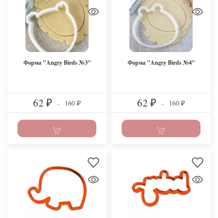
Форма "Angry Birds №3"
Форма "Angry Birds №4"
62
62
160
160
₽
–
₽
–
₽
₽