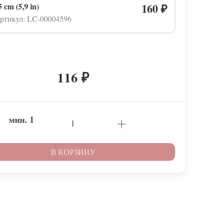
5 cm (5,9 in)
160
₽
ртикул: LC-00004596
116
₽
мин.
1
В КОРЗИНУ