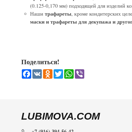
(0.125-0,170 мм) подходящей для изделий 
трафареты
Наши
, кроме кондитерских цел
маски и трафареты для декупажа и другог
Поделиться!
Facebook
VK
Odnoklassniki
Twitter
WhatsApp
Viber
LUBIMOVA.COM
+7 (916) 394-56-42