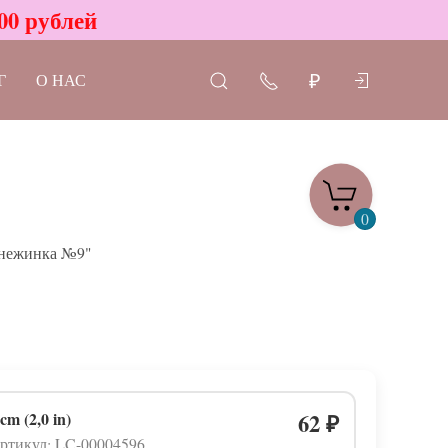
00 рублей
Г
О НАС
₽
0
нежинка №9"
 cm (2,0 in)
62
₽
ртикул: LC-00004596