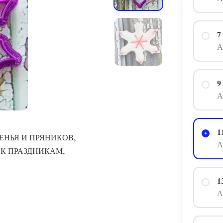
7
А
9
А
1
,
ЕНЬЯ И ПРЯНИКОВ
А
,
 К ПРАЗДНИКАМ
1
А