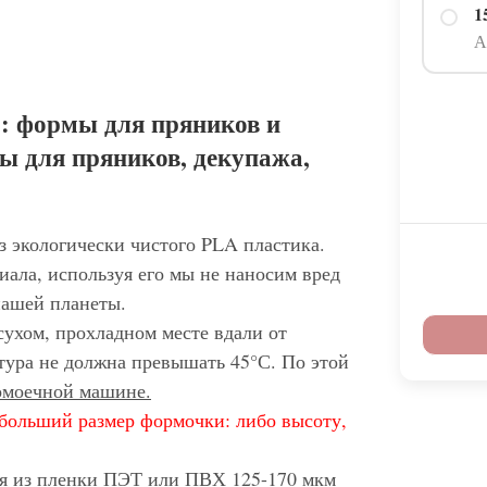
1
А
: формы для пряников и
ы для пряников, декупажа,
з экологически чистого PLA пластика.
иала, используя его мы не наносим вред
нашей планеты.
сухом, прохладном месте вдали от
тура не должна превышать 45°С. По этой
домоечной машине.
больший размер формочки: либо высоту,
ся из пленки ПЭТ или ПВХ 125-170 мкм