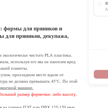
1
А
: формы для пряников и
ы для пряников, декупажа,
з экологически чистого PLA пластика.
иала, используя его мы не наносим вред
нашей планеты.
сухом, прохладном месте вдали от
тура не должна превышать 45°С. По этой
домоечной машине.
больший размер формочки: либо высоту,
ся из пленки ПЭТ или ПВХ 125-170 мкм