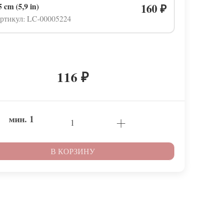
5 cm (5,9 in)
160
₽
ртикул: LC-00005224
116
₽
мин.
1
В КОРЗИНУ