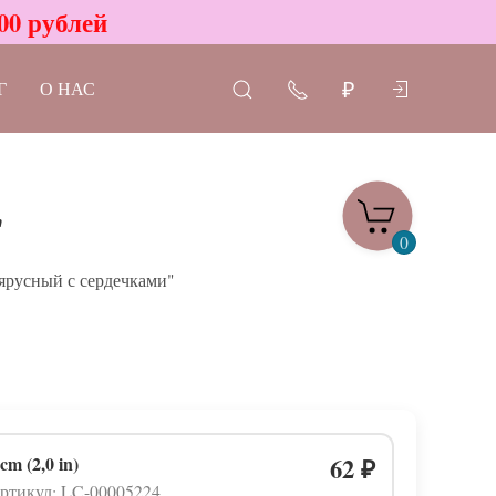
00 рублей
Г
О НАС
₽
"
0
ярусный с сердечками"
 cm (2,0 in)
62
₽
ртикул: LC-00005224