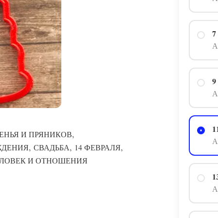
7
А
9
А
1
,
ЕНЬЯ И ПРЯНИКОВ
А
,
,
,
ЖДЕНИЯ
СВАДЬБА
14 ФЕВРАЛЯ
ЛОВЕК И ОТНОШЕНИЯ
1
А