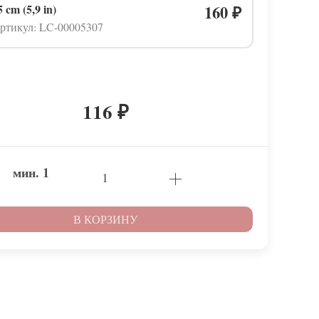
5 cm (5,9 in)
160
₽
ртикул: LC-00005307
116
₽
мин.
1
В КОРЗИНУ