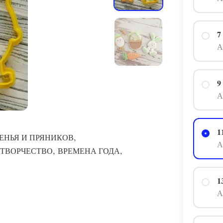
7
А
9
А
1
,
ЕНЬЯ И ПРЯНИКОВ
А
,
,
 ТВОРЧЕСТВО
ВРЕМЕНА ГОДА
1
А