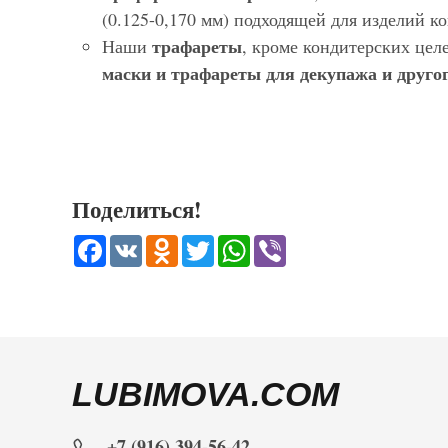
(0.125-0,170 мм) подходящей для изделий 
трафареты
Наши
, кроме кондитерских цел
маски и трафареты для декупажа и другог
Поделиться!
Facebook
VK
Odnoklassniki
Twitter
WhatsApp
Viber
LUBIMOVA.COM
+7 (916) 394-56-42