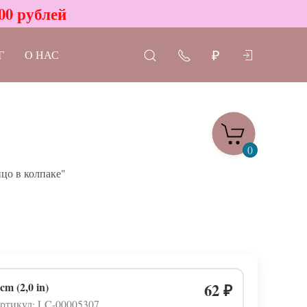
00 рублей
Г
О НАС
₽
0
цо в колпаке"
 cm (2,0 in)
62
₽
ртикул: LC-00005307