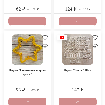
62
124
160
320
₽
–
₽
–
₽
₽
Форма "Снежинка с острым
Форма "Буква" 10 см
краем"
93
142
240
₽
–
₽
₽