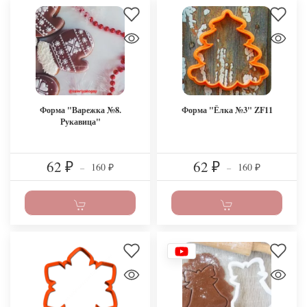
Форма "Варежка №8.
Форма "Ёлка №3" ZF11
Рукавица"
62
62
160
160
₽
–
₽
–
₽
₽