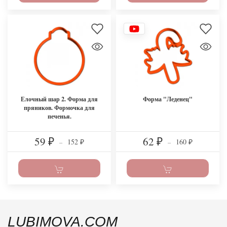
Елочный шар 2. Форма для
Форма "Леденец"
пряников. Формочка для
печенья.
59
62
152
160
₽
–
₽
–
₽
₽
LUBIMOVA.COM