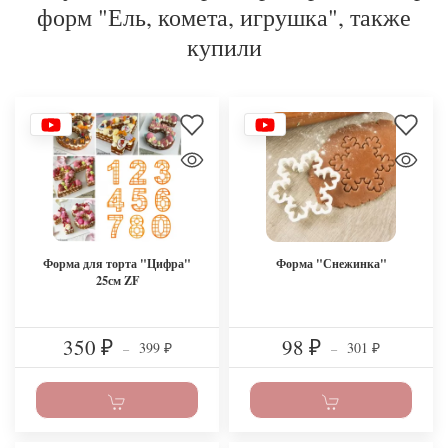
форм "Ель, комета, игрушка", также
купили
Форма для торта "Цифра"
Форма "Снежинка"
25см ZF
350
98
399
301
₽
–
₽
–
₽
₽