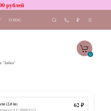
00 рублей
Г
О НАС
₽
0
 "Зайка"
 cm (2,0 in)
62
₽
ртикул: LC-00003113