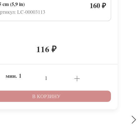
5 cm (5,9 in)
160
₽
ртикул: LC-00003113
116
₽
мин.
1
В КОРЗИНУ